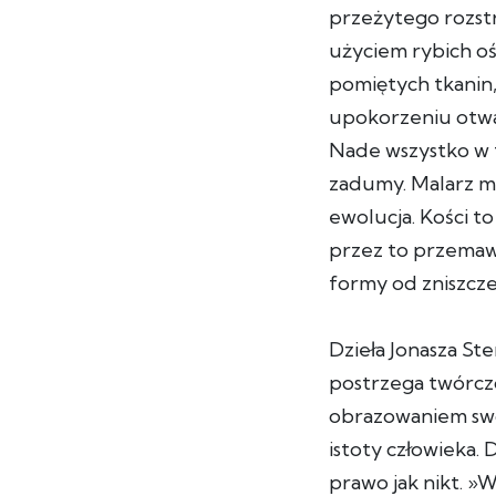
przeżytego rozst
użyciem rybich oś
pomiętych tkanin
upokorzeniu otwa
Nade wszystko w t
zadumy. Malarz mó
ewolucja. Kości to
przez to przemawia
formy od zniszcze
Dzieła Jonasza St
postrzega twórczo
obrazowaniem swo
istoty człowieka.
prawo jak nikt. »