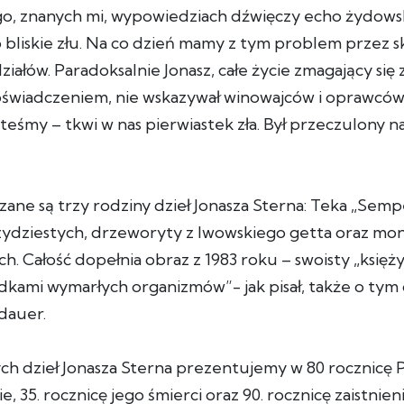
go, znanych mi, wypowiedziach dźwięczy echo żydowsk
 bliskie złu. Na co dzień mamy z tym problem przez 
ałów. Paradoksalnie Jonasz, całe życie zmagający się
wiadczeniem, nie wskazywał winowajców i oprawców,
steśmy – tkwi w nas pierwiastek zła. Był przeczulony n
ane są trzy rodziny dzieł Jonasza Sterna: Teka „Semp
trzydziestych, drzeworyty z lwowskiego getta oraz mo
ych. Całość dopełnia obraz z 1983 roku – swoisty „księż
dkami wymarłych organizmów”- jak pisał, także o tym o
dauer.
h dzieł Jonasza Sterna prezentujemy w 80 rocznicę 
, 35. rocznicę jego śmierci oraz 90. rocznicę zaistnien