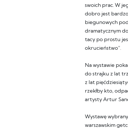
swoich prac. W je
dobro jest bardzo
biegunowych podzi
dramatycznym doś
tacy po prostu je
okrucieństwo”.
Na wystawie pokaz
do strajku z lat 
z lat pięćdziesiąt
rzekłby kto, odpa
artysty Artur San
Wystawę wybranyc
warszawskim getcie