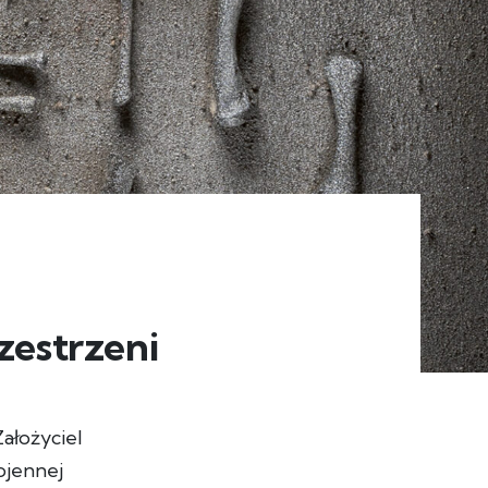
zestrzeni
Założyciel
ojennej