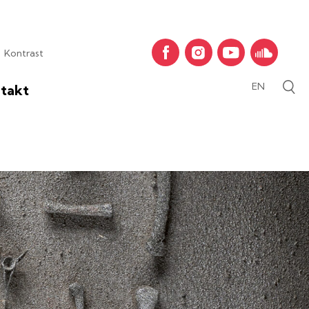
Kontrast
ielkość czcionki
ielkość czcionki
a wielkość czcionki
Zwiększ kontrast strony
EN
takt