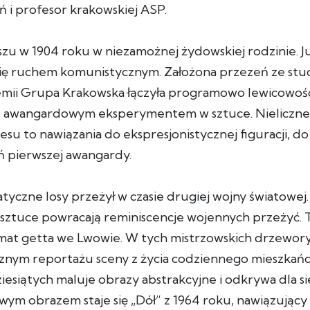
ń i profesor krakowskiej ASP.
uszu w 1904 roku w niezamożnej żydowskiej rodzinie. 
 się ruchem komunistycznym. Założona przezeń ze st
emii Grupa Krakowska łączyła programowo lewicowość
 awangardowym eksperymentem w sztuce. Nieliczne
esu to nawiązania do ekspresjonistycznej figuracji, do
ń pierwszej awangardy.
tyczne losy przeżył w czasie drugiej wojny światowej. 
 sztuce powracają reminiscencje wojennych przeżyć.
temat getta we Lwowie. W tych mistrzowskich drzewor
cznym reportażu sceny z życia codziennego mieszkańc
iesiątych maluje obrazy abstrakcyjne i odkrywa dla s
wym obrazem staje się „Dół” z 1964 roku, nawiązując