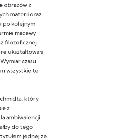
ie obrazów z
ych materii oraz
u po kolejnym
ormie macewy.
 filozoficznej
óre ukształtowała
u. Wymiar czasu
am wszystkie te
Schmidta, który
ię z
la ambiwalencji
iałby do tego
 tytułem jednej ze