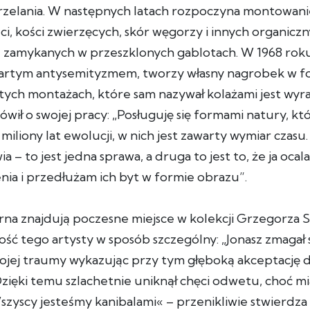
rzelania. W następnych latach rozpoczyna montowan
ci, kości zwierzęcych, skór węgorzy i innych organiczn
, zamykanych w przeszklonych gablotach. W 1968 rok
rtym antysemityzmem, tworzy własny nagrobek w f
ych montażach, które sam nazywał kolażami jest wyraz
wił o swojej pracy: „Posługuję się formami natury, kt
 miliony lat ewolucji, w nich jest zawarty wymiar czas
 – to jest jedna sprawa, a druga to jest to, że ja ocal
nia i przedłużam ich byt w formie obrazu”.
erna znajdują poczesne miejsce w kolekcji Grzegorza 
ść tego artysty w sposób szczególny: „Jonasz zmagał s
jej traumy wykazując przy tym głęboką akceptację d
 Dzięki temu szlachetnie uniknął chęci odwetu, choć m
Wszyscy jesteśmy kanibalami« – przenikliwie stwierdza