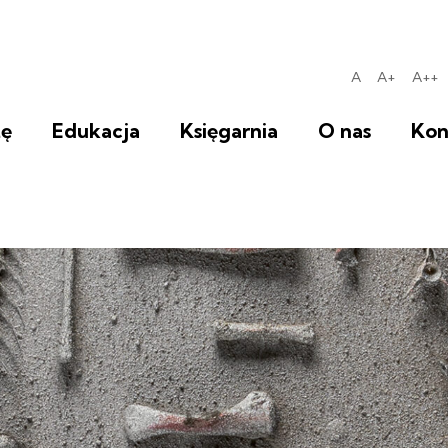
ztuki Współczesnej BWA
A
A+
A++
Standardowa w
średnia w
duż
tę
Edukacja
Księgarnia
O nas
Kon