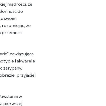
iej mądrości, że
skłonność do
 ze swoim
 rozumiejąc, że
a przemoc i
erit” nawiązująca
notypie i akwarele
yc zasypany,
brazie, przyjaciel
Powstania w
ia pierwszej