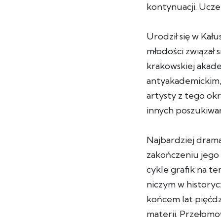
kontynuacji. Ucze
Urodził się w Kał
młodości związał
krakowskiej akad
antyakademickim,
artysty z tego okr
innych poszukiwa
Najbardziej drama
zakończeniu jego
cykle grafik na 
niczym w history
końcem lat pięćdz
materii. Przełomo