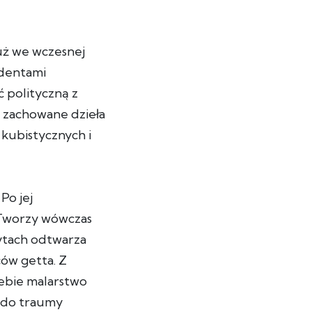
Już we wczesnej
udentami
 polityczną z
 zachowane dzieła
 kubistycznych i
Po jej
 Tworzy wówczas
ytach odtwarza
ów getta. Z
iebie malarstwo
y do traumy