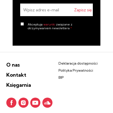
Akceptuję
warunki
związane z
otrzymywaniem newslettera
*
Wyrażam zgodę na przetwarzanie przez
Administratora danych, tj. Galeria Sztuki
Współczesnej BWA z siedzibą w Katowicach, al. W.
Korfantego 6, 40-004 Katowice posługująca się
numerem REGON 000278557, NIP 634-22-71-828,
moich danych osobowych w postaci adresu poczty
elektronicznej w celu przesyłania mi odpowiedzi
Deklaracja dostępności
O nas
na zadane pytanie, stosownie do treści przepisu
Polityka Prywatności
art. 10 ust. 1 i 2 ustawy o świadczeniu usług drogą
Kontakt
elektroniczną. Zostałem pouczony przez
BIP
Administratora danych, że obowiązek
informacyjny przewidziany w art. 13 RODO został
Księgarnia
przez niego wypełniony w zakładce Polityka
prywatności.