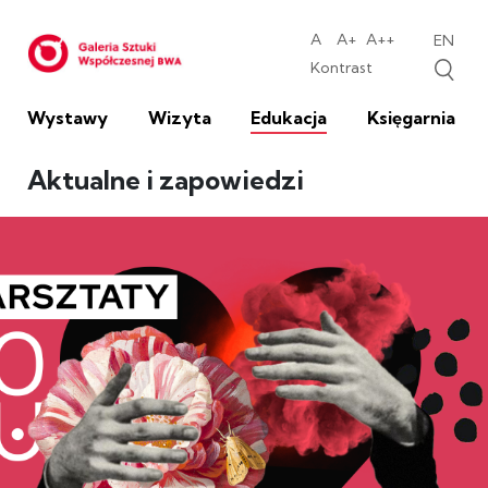
Galeria Sztuk
A
A+
A++
EN
Standardowa wielkość c
średnia wielkość cz
duża wielkość 
Kontrast
Zwiększ kontras
Wystawy
Wizyta
Edukacja
Księgarnia
Aktualne i zapowiedzi