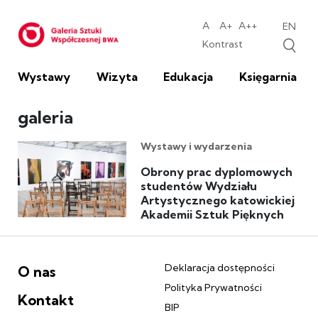
Galeria Sztuk
A
A+
A++
EN
Standardowa wielkość c
średnia wielkość cz
duża wielkość 
Kontrast
Zwiększ kontras
Wystawy
Wizyta
Edukacja
Księgarnia
galeria
Wystawy i wydarzenia
Obrony prac dyplomowych
studentów Wydziału
Artystycznego katowickiej
Akademii Sztuk Pięknych
Deklaracja dostępności
O nas
Polityka Prywatności
Kontakt
BIP